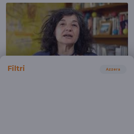
Filtri
Azzera
FILOSOFIA
Alan Turing
L'uomo e la macchina
UNIVERSITÀ
DOCENTI
SCUOLA SECONDARIA 2°