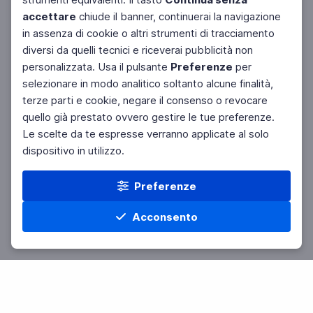
accettare
chiude il banner, continuerai la navigazione
in assenza di cookie o altri strumenti di tracciamento
diversi da quelli tecnici e riceverai pubblicità non
personalizzata. Usa il pulsante
Preferenze
per
Facebook
Twitter
Instagram
selezionare in modo analitico soltanto alcune finalità,
terze parti e cookie, negare il consenso o revocare
quello già prestato ovvero gestire le tue preferenze.
Le scelte da te espresse verranno applicate al solo
dispositivo in utilizzo.
Preferenze
Acconsento
Home
Materie
Cerca
Menu