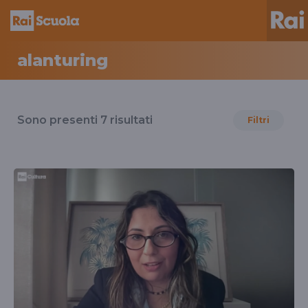
alanturing
Risultati
per
Sono presenti
7
risultati
Filtri
il
tag
alanturing