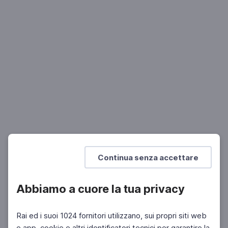
TECNOLOGIA
Metamorfosi Digitale
Pensiero, Linguaggio e Metamorfosi Digitale
SCUOLA SECONDARIA 2°
Continua senza accettare
Abbiamo a cuore la tua privacy
Rai ed i suoi 1024 fornitori utilizzano, sui propri siti web
e app, cookie e altri identificatori tecnici per garantire la