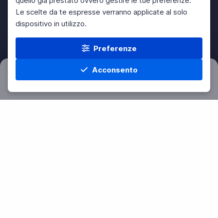
quello già prestato ovvero gestire le tue preferenze.
Le scelte da te espresse verranno applicate al solo
dispositivo in utilizzo.
Preferenze
Acconsento
Filtri
Azzera
Home
Materie
Cerca
Menu