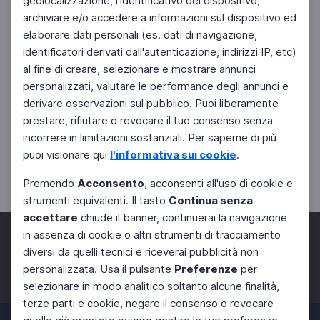
geolocalizzazione, l'identificativo del dispositivo,
archiviare e/o accedere a informazioni sul dispositivo ed
elaborare dati personali (es. dati di navigazione,
identificatori derivati dall'autenticazione, indirizzi IP, etc)
al fine di creare, selezionare e mostrare annunci
personalizzati, valutare le performance degli annunci e
derivare osservazioni sul pubblico. Puoi liberamente
prestare, rifiutare o revocare il tuo consenso senza
incorrere in limitazioni sostanziali. Per saperne di più
puoi visionare qui
l'informativa sui cookie
.
Premendo
Acconsento
, acconsenti all'uso di cookie e
strumenti equivalenti. Il tasto
Continua senza
accettare
chiude il banner, continuerai la navigazione
in assenza di cookie o altri strumenti di tracciamento
diversi da quelli tecnici e riceverai pubblicità non
personalizzata. Usa il pulsante
Preferenze
per
Facebook
Twitter
Instagram
selezionare in modo analitico soltanto alcune finalità,
terze parti e cookie, negare il consenso o revocare