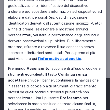
geolocalizzazione, l'identificativo del dispositivo,
archiviare e/o accedere a informazioni sul dispositivo ed
elaborare dati personali (es. dati di navigazione,
identificatori derivati dall'autenticazione, indirizzi IP, etc)
al fine di creare, selezionare e mostrare annunci
personalizzati, valutare le performance degli annunci e
derivare osservazioni sul pubblico. Puoi liberamente
prestare, rifiutare o revocare il tuo consenso senza
incorrere in limitazioni sostanziali. Per saperne di più
puoi visionare qui
l'informativa sui cookie
.
Premendo
Acconsento
, acconsenti all'uso di cookie e
strumenti equivalenti. Il tasto
Continua senza
accettare
chiude il banner, continuerai la navigazione
in assenza di cookie o altri strumenti di tracciamento
diversi da quelli tecnici e riceverai pubblicità non
personalizzata. Usa il pulsante
Preferenze
per
Facebook
Twitter
Instagram
selezionare in modo analitico soltanto alcune finalità,
terze parti e cookie, negare il consenso o revocare