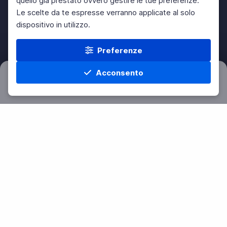
quello già prestato ovvero gestire le tue preferenze.
Le scelte da te espresse verranno applicate al solo
dispositivo in utilizzo.
Preferenze
Acconsento
Filtri
Azzera
Home
Materie
Cerca
Menu