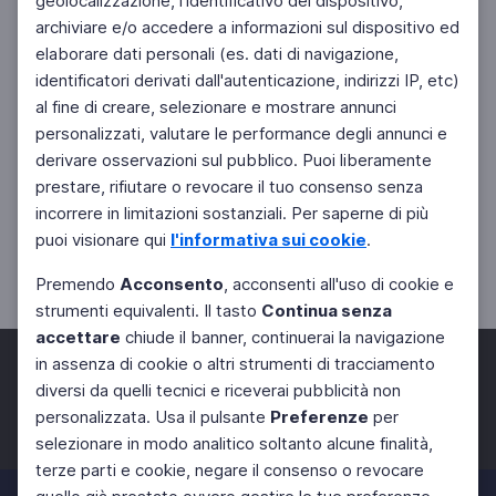
geolocalizzazione, l'identificativo del dispositivo,
archiviare e/o accedere a informazioni sul dispositivo ed
elaborare dati personali (es. dati di navigazione,
identificatori derivati dall'autenticazione, indirizzi IP, etc)
al fine di creare, selezionare e mostrare annunci
personalizzati, valutare le performance degli annunci e
derivare osservazioni sul pubblico. Puoi liberamente
prestare, rifiutare o revocare il tuo consenso senza
incorrere in limitazioni sostanziali. Per saperne di più
puoi visionare qui
l'informativa sui cookie
.
Premendo
Acconsento
, acconsenti all'uso di cookie e
strumenti equivalenti. Il tasto
Continua senza
accettare
chiude il banner, continuerai la navigazione
in assenza di cookie o altri strumenti di tracciamento
diversi da quelli tecnici e riceverai pubblicità non
personalizzata. Usa il pulsante
Preferenze
per
Facebook
Twitter
Instagram
selezionare in modo analitico soltanto alcune finalità,
terze parti e cookie, negare il consenso o revocare