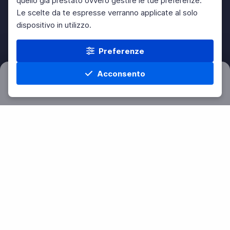
quello già prestato ovvero gestire le tue preferenze.
Le scelte da te espresse verranno applicate al solo
dispositivo in utilizzo.
Preferenze
Acconsento
Filtri
Azzera
Home
Materie
Cerca
Menu