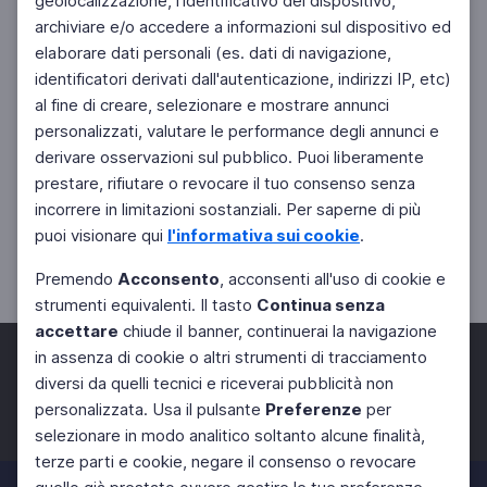
geolocalizzazione, l'identificativo del dispositivo,
archiviare e/o accedere a informazioni sul dispositivo ed
elaborare dati personali (es. dati di navigazione,
identificatori derivati dall'autenticazione, indirizzi IP, etc)
al fine di creare, selezionare e mostrare annunci
personalizzati, valutare le performance degli annunci e
derivare osservazioni sul pubblico. Puoi liberamente
prestare, rifiutare o revocare il tuo consenso senza
incorrere in limitazioni sostanziali. Per saperne di più
puoi visionare qui
l'informativa sui cookie
.
Premendo
Acconsento
, acconsenti all'uso di cookie e
strumenti equivalenti. Il tasto
Continua senza
accettare
chiude il banner, continuerai la navigazione
in assenza di cookie o altri strumenti di tracciamento
diversi da quelli tecnici e riceverai pubblicità non
personalizzata. Usa il pulsante
Preferenze
per
Facebook
Twitter
Instagram
selezionare in modo analitico soltanto alcune finalità,
terze parti e cookie, negare il consenso o revocare