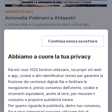
SCIENZE SOCIALI
Antonella Polimeni a #Maestri
L'Università e il superamento dei ruoli e dei
pregiudizi di genere
UNIVERSITÀ
SCUOLA SECONDARIA 2°
Continua senza accettare
Abbiamo a cuore la tua privacy
Rai ed i suoi 1024 fornitori utilizzano, sui propri siti web
e app, cookie e altri identificatori tecnici per garantire la
fruizione dei contenuti digitali Rai e facilitare la
navigazione e, previo consenso dell'utente, cookie e
strumenti equivalenti, anche di terzi, per misurare il
consumo e proporre pubblicità mirata.
Per quanto riguarda la pubblicità, dietro tuo consenso,
Rai e terzi selezionati possono utilizzare dati di