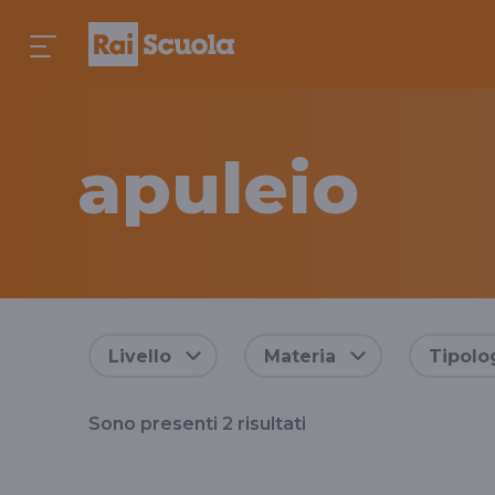
apuleio
Risultati
Livello
Materia
Tipolo
per
Sono presenti
2
risultati
il