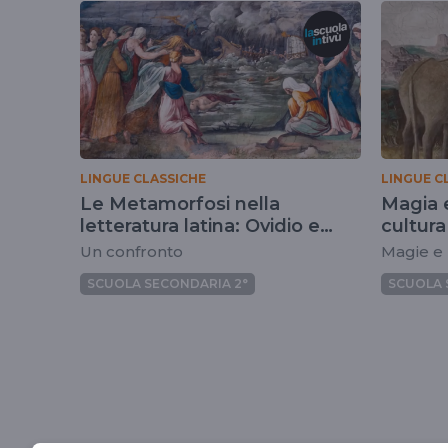
tag
apuleio
LINGUE CLASSICHE
LINGUE C
Le Metamorfosi nella
Magia e
letteratura latina: Ovidio e
cultur
Apuleio
Un confronto
Magie e 
SCUOLA SECONDARIA 2°
SCUOLA 