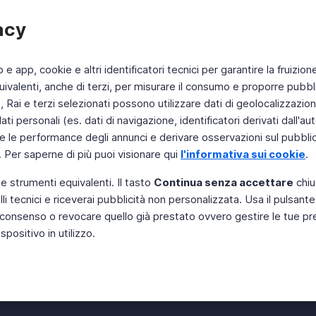
acy
b e app, cookie e altri identificatori tecnici per garantire la fruizion
ivalenti, anche di terzi, per misurare il consumo e proporre pubbli
Rai e terzi selezionati possono utilizzare dati di geolocalizzazione,
 personali (es. dati di navigazione, identificatori derivati dall'auten
e le performance degli annunci e derivare osservazioni sul pubblico
. Per saperne di più puoi visionare qui
l'informativa sui cookie
.
 e strumenti equivalenti. Il tasto
Continua senza accettare
chiu
li tecnici e riceverai pubblicità non personalizzata. Usa il pulsant
Instagram
 il consenso o revocare quello già prestato ovvero gestire le tue p
positivo in utilizzo.