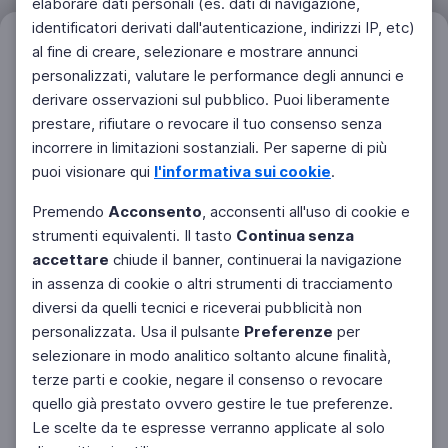
elaborare dati personali (es. dati di navigazione,
identificatori derivati dall'autenticazione, indirizzi IP, etc)
Filtri
al fine di creare, selezionare e mostrare annunci
Azzera
personalizzati, valutare le performance degli annunci e
derivare osservazioni sul pubblico. Puoi liberamente
prestare, rifiutare o revocare il tuo consenso senza
incorrere in limitazioni sostanziali. Per saperne di più
puoi visionare qui
l'informativa sui cookie
.
Premendo
Acconsento
, acconsenti all'uso di cookie e
strumenti equivalenti. Il tasto
Continua senza
accettare
chiude il banner, continuerai la navigazione
in assenza di cookie o altri strumenti di tracciamento
diversi da quelli tecnici e riceverai pubblicità non
personalizzata. Usa il pulsante
Preferenze
per
Facebook
Twitter
Instagram
selezionare in modo analitico soltanto alcune finalità,
terze parti e cookie, negare il consenso o revocare
quello già prestato ovvero gestire le tue preferenze.
Le scelte da te espresse verranno applicate al solo