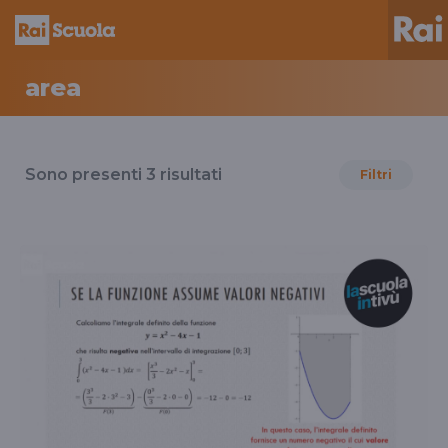
area
Risultati
per
Sono presenti
3
risultati
Filtri
il
tag
area