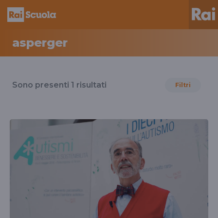
asperger
Risultati
per
Sono presenti
1
risultati
Filtri
il
tag
asperger