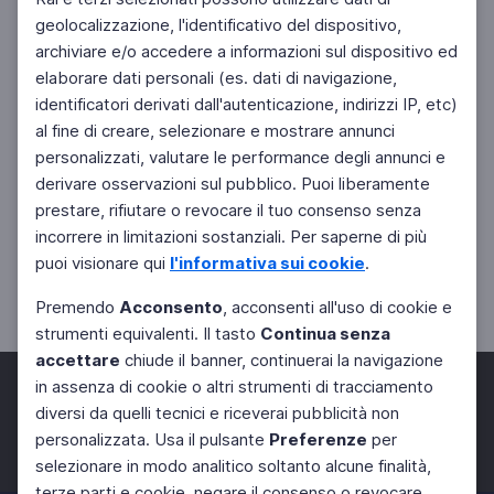
geolocalizzazione, l'identificativo del dispositivo,
archiviare e/o accedere a informazioni sul dispositivo ed
elaborare dati personali (es. dati di navigazione,
identificatori derivati dall'autenticazione, indirizzi IP, etc)
al fine di creare, selezionare e mostrare annunci
personalizzati, valutare le performance degli annunci e
derivare osservazioni sul pubblico. Puoi liberamente
prestare, rifiutare o revocare il tuo consenso senza
incorrere in limitazioni sostanziali. Per saperne di più
puoi visionare qui
l'informativa sui cookie
.
Premendo
Acconsento
, acconsenti all'uso di cookie e
strumenti equivalenti. Il tasto
Continua senza
accettare
chiude il banner, continuerai la navigazione
in assenza di cookie o altri strumenti di tracciamento
diversi da quelli tecnici e riceverai pubblicità non
personalizzata. Usa il pulsante
Preferenze
per
Facebook
Twitter
Instagram
selezionare in modo analitico soltanto alcune finalità,
terze parti e cookie, negare il consenso o revocare