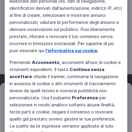
elaborare dati personali (es. dati di navigazione,
identificatori derivati dall'autenticazione, indirizzi IP, etc)
al fine di creare, selezionare e mostrare annunci
personalizzati, valutare le performance degli annunci e
derivare osservazioni sul pubblico. Puoi liberamente
prestare, rifiutare o revocare il tuo consenso senza
incorrere in limitazioni sostanziali. Per saperne di più
puoi visionare qui
l'informativa sui cookie
.
Premendo
Acconsento
, acconsenti all'uso di cookie e
strumenti equivalenti. Il tasto
Continua senza
accettare
chiude il banner, continuerai la navigazione
in assenza di cookie o altri strumenti di tracciamento
diversi da quelli tecnici e riceverai pubblicità non
Filtri
Azzera
personalizzata. Usa il pulsante
Preferenze
per
Facebook
Twitter
Instagram
selezionare in modo analitico soltanto alcune finalità,
terze parti e cookie, negare il consenso o revocare
quello già prestato ovvero gestire le tue preferenze.
Le scelte da te espresse verranno applicate al solo