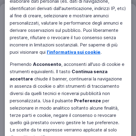
elaborare dati personali (es. dati di navigazione,
identificatori derivati dall'autenticazione, indirizzi IP, etc)
Filtri
al fine di creare, selezionare e mostrare annunci
Azzera
personalizzati, valutare le performance degli annunci e
derivare osservazioni sul pubblico. Puoi liberamente
prestare, rifiutare o revocare il tuo consenso senza
incorrere in limitazioni sostanziali. Per saperne di più
puoi visionare qui
l'informativa sui cookie
.
Premendo
Acconsento
, acconsenti all'uso di cookie e
strumenti equivalenti. Il tasto
Continua senza
accettare
chiude il banner, continuerai la navigazione
in assenza di cookie o altri strumenti di tracciamento
diversi da quelli tecnici e riceverai pubblicità non
personalizzata. Usa il pulsante
Preferenze
per
Facebook
Twitter
Instagram
selezionare in modo analitico soltanto alcune finalità,
terze parti e cookie, negare il consenso o revocare
quello già prestato ovvero gestire le tue preferenze.
Le scelte da te espresse verranno applicate al solo