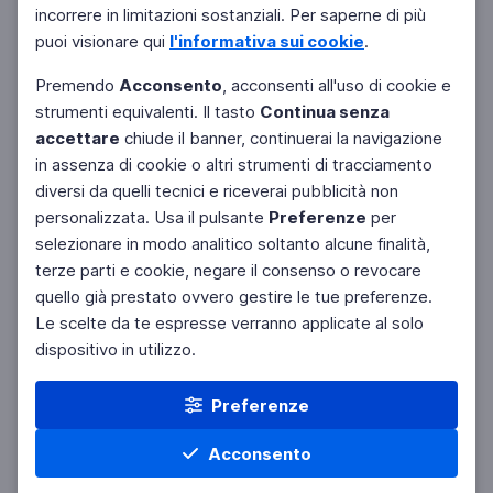
incorrere in limitazioni sostanziali. Per saperne di più
puoi visionare qui
l'informativa sui cookie
.
Premendo
Acconsento
, acconsenti all'uso di cookie e
strumenti equivalenti. Il tasto
Continua senza
accettare
chiude il banner, continuerai la navigazione
in assenza di cookie o altri strumenti di tracciamento
diversi da quelli tecnici e riceverai pubblicità non
personalizzata. Usa il pulsante
Preferenze
per
Facebook
Twitter
Instagram
selezionare in modo analitico soltanto alcune finalità,
terze parti e cookie, negare il consenso o revocare
quello già prestato ovvero gestire le tue preferenze.
Le scelte da te espresse verranno applicate al solo
dispositivo in utilizzo.
Preferenze
Acconsento