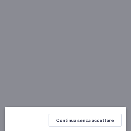
SCIENZE
Divisione cellulare e scissione binaria nei
batteri
La divisione cellulare
SCUOLA SECONDARIA 2°
Continua senza accettare