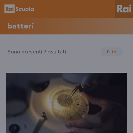
batteri
Risultati
per
Sono presenti
7
risultati
Filtri
il
tag
batteri