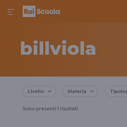
billviola
Risultati
Livello
Materia
Tipolo
per
Sono presenti
1
risultati
il