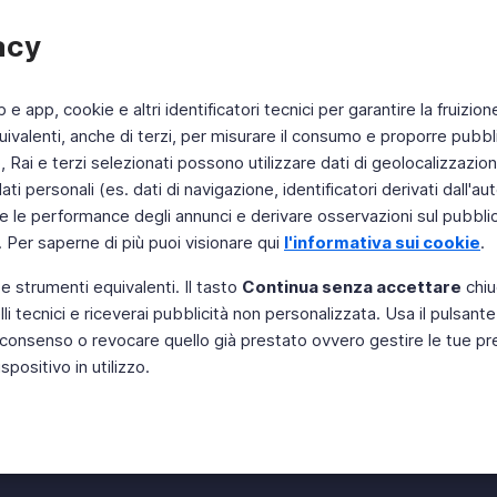
acy
b e app, cookie e altri identificatori tecnici per garantire la fruizion
ivalenti, anche di terzi, per misurare il consumo e proporre pubbli
Rai e terzi selezionati possono utilizzare dati di geolocalizzazione,
 personali (es. dati di navigazione, identificatori derivati dall'auten
e le performance degli annunci e derivare osservazioni sul pubblico
. Per saperne di più puoi visionare qui
l'informativa sui cookie
.
 e strumenti equivalenti. Il tasto
Continua senza accettare
chiu
li tecnici e riceverai pubblicità non personalizzata. Usa il pulsant
Instagram
 il consenso o revocare quello già prestato ovvero gestire le tue p
positivo in utilizzo.