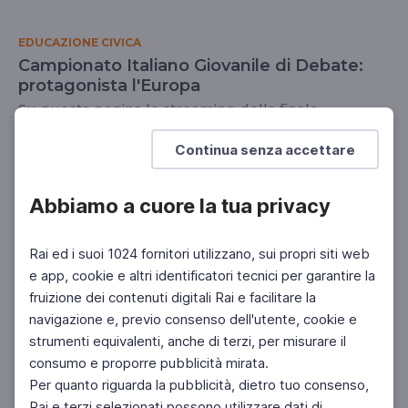
EDUCAZIONE CIVICA
Campionato Italiano Giovanile di Debate:
protagonista l'Europa
Su questa pagina lo streaming della finale
DOCENTI
SCUOLA SECONDARIA 2°
Continua senza accettare
Abbiamo a cuore la tua privacy
Rai ed i suoi 1024 fornitori utilizzano, sui propri siti web
e app, cookie e altri identificatori tecnici per garantire la
fruizione dei contenuti digitali Rai e facilitare la
navigazione e, previo consenso dell'utente, cookie e
strumenti equivalenti, anche di terzi, per misurare il
consumo e proporre pubblicità mirata.
Per quanto riguarda la pubblicità, dietro tuo consenso,
Rai e terzi selezionati possono utilizzare dati di