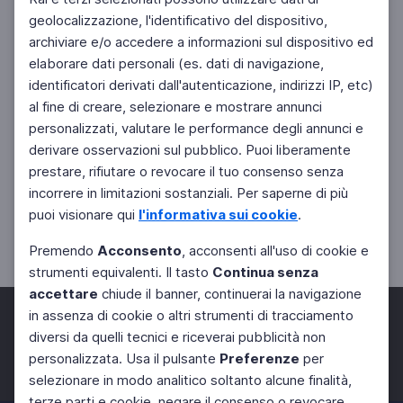
geolocalizzazione, l'identificativo del dispositivo,
archiviare e/o accedere a informazioni sul dispositivo ed
elaborare dati personali (es. dati di navigazione,
identificatori derivati dall'autenticazione, indirizzi IP, etc)
al fine di creare, selezionare e mostrare annunci
personalizzati, valutare le performance degli annunci e
derivare osservazioni sul pubblico. Puoi liberamente
prestare, rifiutare o revocare il tuo consenso senza
incorrere in limitazioni sostanziali. Per saperne di più
puoi visionare qui
l'informativa sui cookie
.
Premendo
Acconsento
, acconsenti all'uso di cookie e
strumenti equivalenti. Il tasto
Continua senza
accettare
chiude il banner, continuerai la navigazione
in assenza di cookie o altri strumenti di tracciamento
diversi da quelli tecnici e riceverai pubblicità non
personalizzata. Usa il pulsante
Preferenze
per
Facebook
Twitter
Instagram
selezionare in modo analitico soltanto alcune finalità,
terze parti e cookie, negare il consenso o revocare