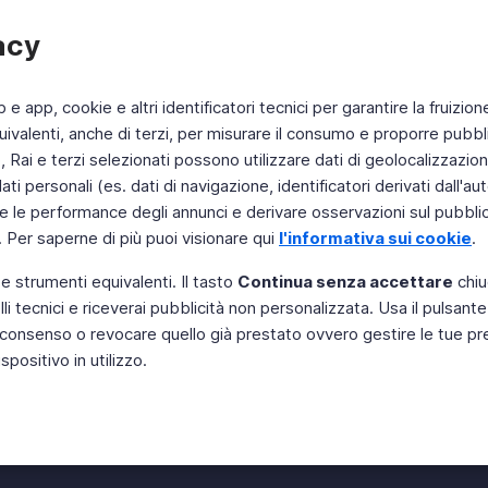
acy
b e app, cookie e altri identificatori tecnici per garantire la fruizion
ivalenti, anche di terzi, per misurare il consumo e proporre pubbli
Rai e terzi selezionati possono utilizzare dati di geolocalizzazione,
 personali (es. dati di navigazione, identificatori derivati dall'auten
e le performance degli annunci e derivare osservazioni sul pubblico
. Per saperne di più puoi visionare qui
l'informativa sui cookie
.
 e strumenti equivalenti. Il tasto
Continua senza accettare
chiu
li tecnici e riceverai pubblicità non personalizzata. Usa il pulsant
Instagram
 il consenso o revocare quello già prestato ovvero gestire le tue p
positivo in utilizzo.