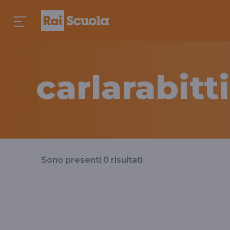
carlarabit
Risultati
Sono presenti
0
risultati
per
il