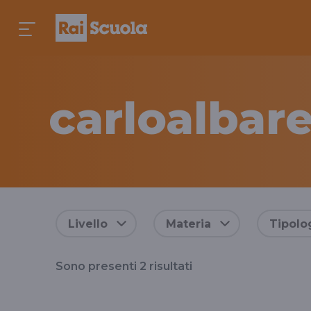
carloalbare
Risultati
Livello
Materia
Tipolo
per
Sono presenti
2
risultati
il