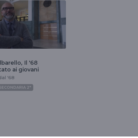
barello, Il '68
ato ai giovani
dal '68
SECONDARIA 2°