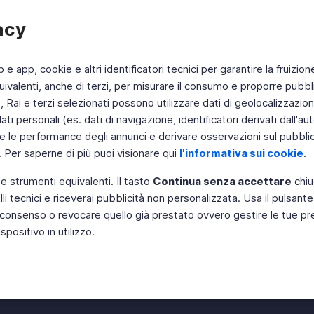
acy
b e app, cookie e altri identificatori tecnici per garantire la fruizion
ivalenti, anche di terzi, per misurare il consumo e proporre pubbli
Rai e terzi selezionati possono utilizzare dati di geolocalizzazione,
 personali (es. dati di navigazione, identificatori derivati dall'auten
e le performance degli annunci e derivare osservazioni sul pubblico
. Per saperne di più puoi visionare qui
l'informativa sui cookie
.
 e strumenti equivalenti. Il tasto
Continua senza accettare
chiu
li tecnici e riceverai pubblicità non personalizzata. Usa il pulsant
Instagram
 il consenso o revocare quello già prestato ovvero gestire le tue p
positivo in utilizzo.