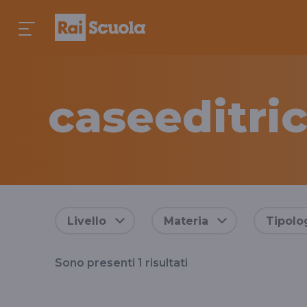
caseeditric
Risultati
Livello
Materia
Tipolo
per
Sono presenti
1
risultati
il