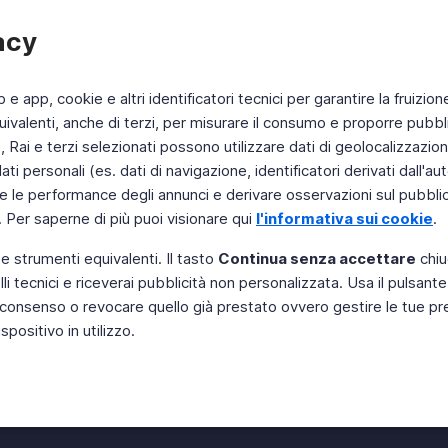
acy
b e app, cookie e altri identificatori tecnici per garantire la fruizion
ivalenti, anche di terzi, per misurare il consumo e proporre pubbli
Rai e terzi selezionati possono utilizzare dati di geolocalizzazione,
 personali (es. dati di navigazione, identificatori derivati dall'auten
e le performance degli annunci e derivare osservazioni sul pubblico
. Per saperne di più puoi visionare qui
l'informativa sui cookie
.
 e strumenti equivalenti. Il tasto
Continua senza accettare
chiu
li tecnici e riceverai pubblicità non personalizzata. Usa il pulsant
Instagram
 il consenso o revocare quello già prestato ovvero gestire le tue p
positivo in utilizzo.