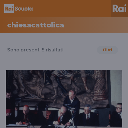
chiesacattolica
Risultati
per
Sono presenti
5
risultati
Filtri
il
tag
chiesacattolica