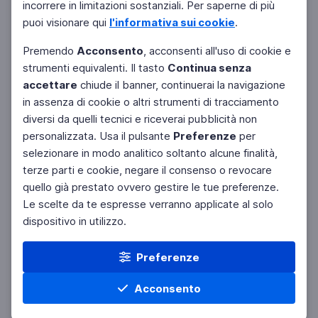
incorrere in limitazioni sostanziali. Per saperne di più
puoi visionare qui
l'informativa sui cookie
.
Premendo
Acconsento
, acconsenti all'uso di cookie e
strumenti equivalenti. Il tasto
Continua senza
accettare
chiude il banner, continuerai la navigazione
in assenza di cookie o altri strumenti di tracciamento
diversi da quelli tecnici e riceverai pubblicità non
personalizzata. Usa il pulsante
Preferenze
per
Facebook
Twitter
Instagram
selezionare in modo analitico soltanto alcune finalità,
terze parti e cookie, negare il consenso o revocare
quello già prestato ovvero gestire le tue preferenze.
Le scelte da te espresse verranno applicate al solo
dispositivo in utilizzo.
Preferenze
Acconsento