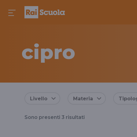
cipro
Risultati
Livello
Materia
Tipolo
per
Sono presenti
3
risultati
il