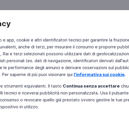
acy
b e app, cookie e altri identificatori tecnici per garantire la fruizion
ivalenti, anche di terzi, per misurare il consumo e proporre pubbli
Rai e terzi selezionati possono utilizzare dati di geolocalizzazione,
 personali (es. dati di navigazione, identificatori derivati dall'auten
e le performance degli annunci e derivare osservazioni sul pubblico
. Per saperne di più puoi visionare qui
l'informativa sui cookie
.
 e strumenti equivalenti. Il tasto
Continua senza accettare
chiu
li tecnici e riceverai pubblicità non personalizzata. Usa il pulsant
Instagram
 il consenso o revocare quello già prestato ovvero gestire le tue p
positivo in utilizzo.