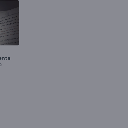
enta
o