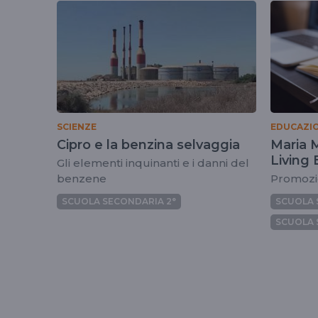
tag
cipro
SCIENZE
EDUCAZIO
Cipro e la benzina selvaggia
Maria 
Living
Gli elementi inquinanti e i danni del
benzene
Promozio
SCUOLA SECONDARIA 2°
SCUOLA 
SCUOLA 