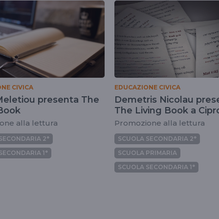
NE CIVICA
EDUCAZIONE CIVICA
Meletiou presenta The
Demetris Nicolau pres
 Book
The Living Book a Cipr
ne alla lettura
Promozione alla lettura
SECONDARIA 2°
SCUOLA SECONDARIA 2°
SECONDARIA 1°
SCUOLA PRIMARIA
SCUOLA SECONDARIA 1°