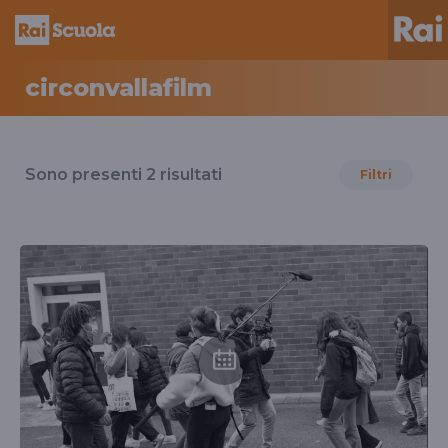
circonvallafilm
Risultati
per
Sono presenti
2
risultati
Filtri
il
tag
circonvallafilm