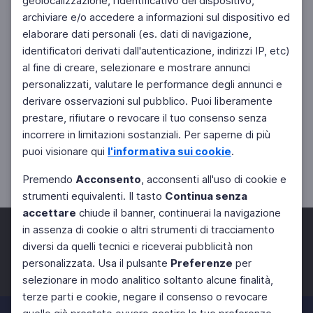
geolocalizzazione, l'identificativo del dispositivo,
archiviare e/o accedere a informazioni sul dispositivo ed
elaborare dati personali (es. dati di navigazione,
identificatori derivati dall'autenticazione, indirizzi IP, etc)
al fine di creare, selezionare e mostrare annunci
personalizzati, valutare le performance degli annunci e
derivare osservazioni sul pubblico. Puoi liberamente
prestare, rifiutare o revocare il tuo consenso senza
incorrere in limitazioni sostanziali. Per saperne di più
puoi visionare qui
l'informativa sui cookie
.
Premendo
Acconsento
, acconsenti all'uso di cookie e
strumenti equivalenti. Il tasto
Continua senza
accettare
chiude il banner, continuerai la navigazione
in assenza di cookie o altri strumenti di tracciamento
diversi da quelli tecnici e riceverai pubblicità non
personalizzata. Usa il pulsante
Preferenze
per
Facebook
Twitter
Instagram
selezionare in modo analitico soltanto alcune finalità,
terze parti e cookie, negare il consenso o revocare