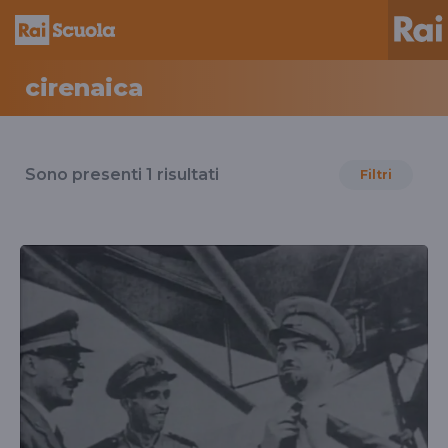
cirenaica
Risultati
per
Sono presenti
1
risultati
Filtri
il
tag
cirenaica