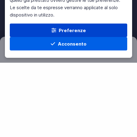
quello già prestato ovvero gestire le tue preferenze.
Le scelte da te espresse verranno applicate al solo
dispositivo in utilizzo.
Preferenze
Acconsento
Filtri
Azzera
Home
Materie
Cerca
Menu