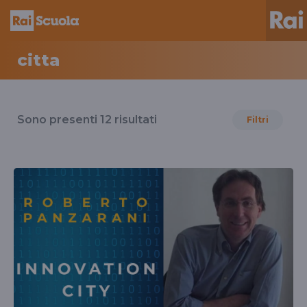
citta
Risultati
per
Sono presenti
12
risultati
Filtri
il
tag
citta