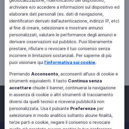
geolocalizzazione, l'identificativo del dispositivo,
archiviare e/o accedere a informazioni sul dispositivo ed
elaborare dati personali (es. dati di navigazione,
identificatori derivati dall'autenticazione, indirizzi IP, etc)
al fine di creare, selezionare e mostrare annunci
personalizzati, valutare le performance degli annunci e
derivare osservazioni sul pubblico. Puoi liberamente
prestare, rifiutare o revocare il tuo consenso senza
incorrere in limitazioni sostanziali. Per saperne di più
puoi visionare qui
l'informativa sui cookie
.
Premendo
Acconsento
, acconsenti all'uso di cookie e
strumenti equivalenti. Il tasto
Continua senza
accettare
chiude il banner, continuerai la navigazione
in assenza di cookie o altri strumenti di tracciamento
diversi da quelli tecnici e riceverai pubblicità non
personalizzata. Usa il pulsante
Preferenze
per
Facebook
Twitter
Instagram
selezionare in modo analitico soltanto alcune finalità,
terze parti e cookie, negare il consenso o revocare