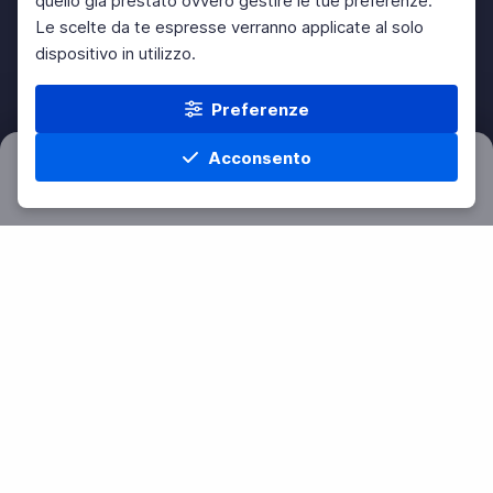
quello già prestato ovvero gestire le tue preferenze.
Le scelte da te espresse verranno applicate al solo
dispositivo in utilizzo.
Preferenze
Acconsento
Filtri
Azzera
Home
Materie
Cerca
Menu