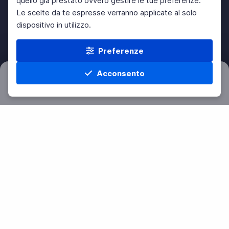
quello già prestato ovvero gestire le tue preferenze.
Le scelte da te espresse verranno applicate al solo
dispositivo in utilizzo.
Preferenze
Acconsento
Filtri
Azzera
Home
Materie
Cerca
Menu