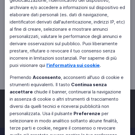
geolocalizzazione, l'identificativo del dispositivo,
archiviare e/o accedere a informazioni sul dispositivo ed
elaborare dati personali (es. dati di navigazione,
identificatori derivati dall'autenticazione, indirizzi IP, etc)
al fine di creare, selezionare e mostrare annunci
personalizzati, valutare le performance degli annunci e
derivare osservazioni sul pubblico. Puoi liberamente
prestare, rifiutare o revocare il tuo consenso senza
incorrere in limitazioni sostanziali. Per saperne di più
puoi visionare qui
l'informativa sui cookie
.
Premendo
Acconsento
, acconsenti all'uso di cookie e
strumenti equivalenti. Il tasto
Continua senza
accettare
chiude il banner, continuerai la navigazione
in assenza di cookie o altri strumenti di tracciamento
diversi da quelli tecnici e riceverai pubblicità non
personalizzata. Usa il pulsante
Preferenze
per
Facebook
Twitter
Instagram
selezionare in modo analitico soltanto alcune finalità,
terze parti e cookie, negare il consenso o revocare