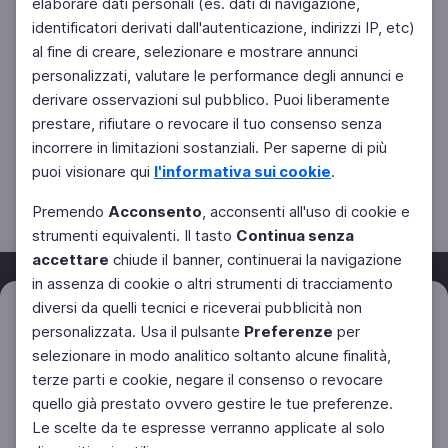
elaborare dati personali (es. dati di navigazione,
identificatori derivati dall'autenticazione, indirizzi IP, etc)
al fine di creare, selezionare e mostrare annunci
personalizzati, valutare le performance degli annunci e
derivare osservazioni sul pubblico. Puoi liberamente
prestare, rifiutare o revocare il tuo consenso senza
incorrere in limitazioni sostanziali. Per saperne di più
puoi visionare qui
l'informativa sui cookie
.
Premendo
Acconsento
, acconsenti all'uso di cookie e
strumenti equivalenti. Il tasto
Continua senza
accettare
chiude il banner, continuerai la navigazione
in assenza di cookie o altri strumenti di tracciamento
diversi da quelli tecnici e riceverai pubblicità non
Filtri
Azzera
personalizzata. Usa il pulsante
Preferenze
per
Facebook
Twitter
Instagram
selezionare in modo analitico soltanto alcune finalità,
terze parti e cookie, negare il consenso o revocare
quello già prestato ovvero gestire le tue preferenze.
Le scelte da te espresse verranno applicate al solo