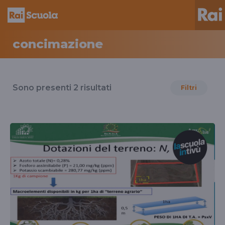
concimazione
Risultati
per
Sono presenti
2
risultati
Filtri
il
tag
concimazione