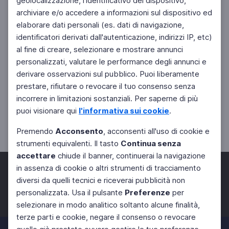
geolocalizzazione, l'identificativo del dispositivo,
archiviare e/o accedere a informazioni sul dispositivo ed
elaborare dati personali (es. dati di navigazione,
identificatori derivati dall'autenticazione, indirizzi IP, etc)
al fine di creare, selezionare e mostrare annunci
personalizzati, valutare le performance degli annunci e
derivare osservazioni sul pubblico. Puoi liberamente
prestare, rifiutare o revocare il tuo consenso senza
incorrere in limitazioni sostanziali. Per saperne di più
puoi visionare qui
l'informativa sui cookie
.
Premendo
Acconsento
, acconsenti all'uso di cookie e
strumenti equivalenti. Il tasto
Continua senza
accettare
chiude il banner, continuerai la navigazione
in assenza di cookie o altri strumenti di tracciamento
diversi da quelli tecnici e riceverai pubblicità non
personalizzata. Usa il pulsante
Preferenze
per
Facebook
Twitter
Instagram
selezionare in modo analitico soltanto alcune finalità,
terze parti e cookie, negare il consenso o revocare