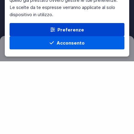
quello già prestato ovvero gestire le tue preferenze.
Le scelte da te espresse verranno applicate al solo
dispositivo in utilizzo.
Preferenze
Acconsento
Filtri
Azzera
Home
Materie
Cerca
Menu