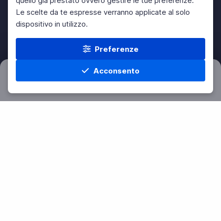
quello già prestato ovvero gestire le tue preferenze.
Le scelte da te espresse verranno applicate al solo
dispositivo in utilizzo.
Preferenze
Acconsento
Filtri
Azzera
Home
Materie
Cerca
Menu