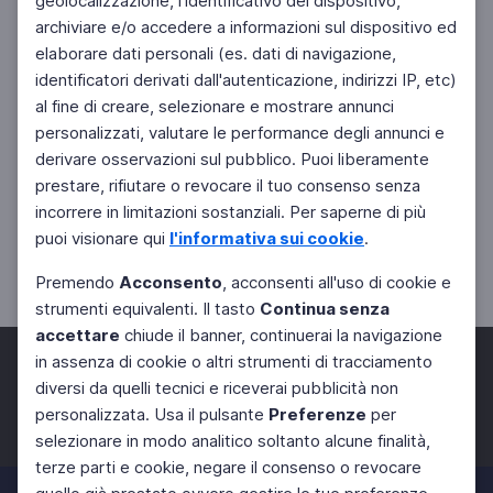
geolocalizzazione, l'identificativo del dispositivo,
archiviare e/o accedere a informazioni sul dispositivo ed
elaborare dati personali (es. dati di navigazione,
identificatori derivati dall'autenticazione, indirizzi IP, etc)
al fine di creare, selezionare e mostrare annunci
personalizzati, valutare le performance degli annunci e
derivare osservazioni sul pubblico. Puoi liberamente
prestare, rifiutare o revocare il tuo consenso senza
incorrere in limitazioni sostanziali. Per saperne di più
puoi visionare qui
l'informativa sui cookie
.
Premendo
Acconsento
, acconsenti all'uso di cookie e
strumenti equivalenti. Il tasto
Continua senza
accettare
chiude il banner, continuerai la navigazione
in assenza di cookie o altri strumenti di tracciamento
diversi da quelli tecnici e riceverai pubblicità non
personalizzata. Usa il pulsante
Preferenze
per
Facebook
Twitter
Instagram
selezionare in modo analitico soltanto alcune finalità,
terze parti e cookie, negare il consenso o revocare