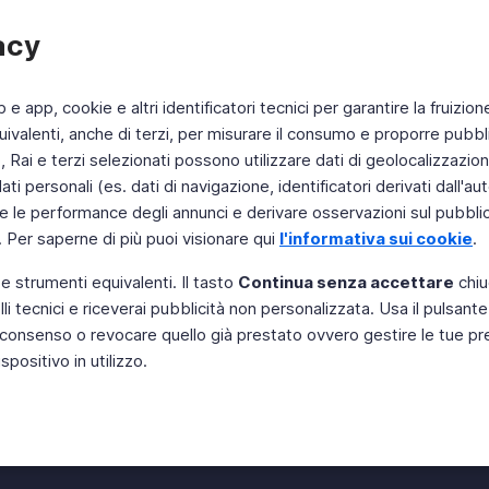
acy
b e app, cookie e altri identificatori tecnici per garantire la fruizion
ivalenti, anche di terzi, per misurare il consumo e proporre pubbli
Rai e terzi selezionati possono utilizzare dati di geolocalizzazione,
 personali (es. dati di navigazione, identificatori derivati dall'auten
e le performance degli annunci e derivare osservazioni sul pubblico
. Per saperne di più puoi visionare qui
l'informativa sui cookie
.
 e strumenti equivalenti. Il tasto
Continua senza accettare
chiu
li tecnici e riceverai pubblicità non personalizzata. Usa il pulsant
Instagram
 il consenso o revocare quello già prestato ovvero gestire le tue p
positivo in utilizzo.