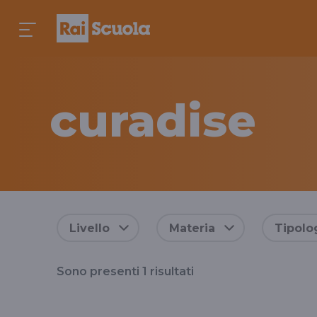
curadise
Risultati
Livello
Materia
Tipolo
per
Sono presenti
1
risultati
il