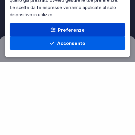
quello già prestato ovvero gestire le tue preferenze.
Le scelte da te espresse verranno applicate al solo
dispositivo in utilizzo.
Preferenze
Acconsento
Filtri
Azzera
Home
Materie
Cerca
Menu