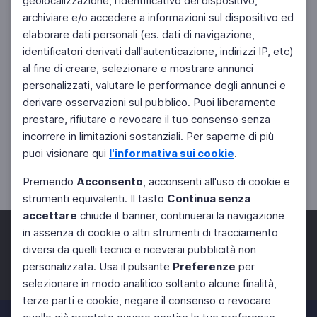
geolocalizzazione, l'identificativo del dispositivo,
archiviare e/o accedere a informazioni sul dispositivo ed
elaborare dati personali (es. dati di navigazione,
identificatori derivati dall'autenticazione, indirizzi IP, etc)
al fine di creare, selezionare e mostrare annunci
personalizzati, valutare le performance degli annunci e
derivare osservazioni sul pubblico. Puoi liberamente
prestare, rifiutare o revocare il tuo consenso senza
incorrere in limitazioni sostanziali. Per saperne di più
puoi visionare qui
l'informativa sui cookie
.
Premendo
Acconsento
, acconsenti all'uso di cookie e
strumenti equivalenti. Il tasto
Continua senza
accettare
chiude il banner, continuerai la navigazione
in assenza di cookie o altri strumenti di tracciamento
diversi da quelli tecnici e riceverai pubblicità non
personalizzata. Usa il pulsante
Preferenze
per
Facebook
Twitter
Instagram
selezionare in modo analitico soltanto alcune finalità,
terze parti e cookie, negare il consenso o revocare