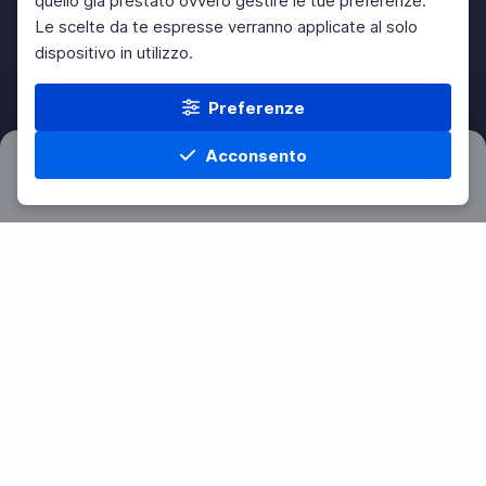
quello già prestato ovvero gestire le tue preferenze.
Le scelte da te espresse verranno applicate al solo
dispositivo in utilizzo.
Preferenze
Acconsento
Filtri
Azzera
Home
Materie
Cerca
Menu