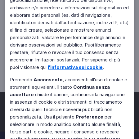
geolocalizzazione, l'identificativo del dispositivo,
archiviare e/o accedere a informazioni sul dispositivo ed
elaborare dati personali (es. dati di navigazione,
identificatori derivati dall'autenticazione, indirizzi IP, etc)
al fine di creare, selezionare e mostrare annunci
personalizzati, valutare le performance degli annunci e
derivare osservazioni sul pubblico. Puoi liberamente
prestare, rifiutare o revocare il tuo consenso senza
incorrere in limitazioni sostanziali. Per saperne di più
puoi visionare qui
l'informativa sui cookie
.
Premendo
Acconsento
, acconsenti all'uso di cookie e
strumenti equivalenti. Il tasto
Continua senza
accettare
chiude il banner, continuerai la navigazione
in assenza di cookie o altri strumenti di tracciamento
diversi da quelli tecnici e riceverai pubblicità non
personalizzata. Usa il pulsante
Preferenze
per
Facebook
Twitter
Instagram
selezionare in modo analitico soltanto alcune finalità,
terze parti e cookie, negare il consenso o revocare