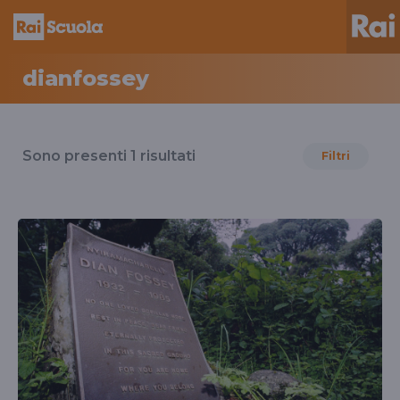
dianfossey
Risultati
per
Sono presenti
1
risultati
Filtri
il
tag
dianfossey