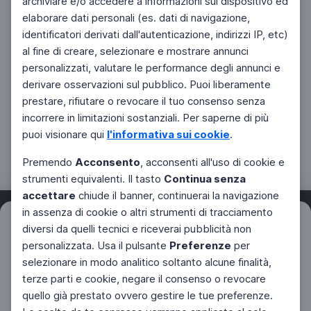
archiviare e/o accedere a informazioni sul dispositivo ed
elaborare dati personali (es. dati di navigazione,
identificatori derivati dall'autenticazione, indirizzi IP, etc)
al fine di creare, selezionare e mostrare annunci
personalizzati, valutare le performance degli annunci e
derivare osservazioni sul pubblico. Puoi liberamente
prestare, rifiutare o revocare il tuo consenso senza
incorrere in limitazioni sostanziali. Per saperne di più
puoi visionare qui
l'informativa sui cookie
.
Premendo
Acconsento
, acconsenti all'uso di cookie e
strumenti equivalenti. Il tasto
Continua senza
accettare
chiude il banner, continuerai la navigazione
in assenza di cookie o altri strumenti di tracciamento
Filtri
diversi da quelli tecnici e riceverai pubblicità non
Azzera
personalizzata. Usa il pulsante
Preferenze
per
Facebook
Twitter
Instagram
selezionare in modo analitico soltanto alcune finalità,
terze parti e cookie, negare il consenso o revocare
quello già prestato ovvero gestire le tue preferenze.