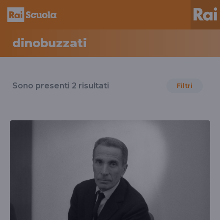
dinobuzzati
Risultati
per
Sono presenti
2
risultati
Filtri
il
tag
dinobuzzati