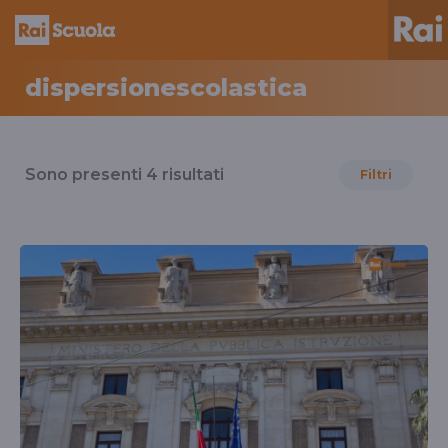
dispersionescolastica
Risultati
per
Sono presenti
4
risultati
Filtri
il
tag
dispersionescolastica