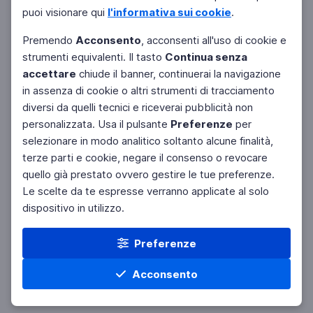
puoi visionare qui
l'informativa sui cookie
.
Premendo
Acconsento
, acconsenti all'uso di cookie e
strumenti equivalenti. Il tasto
Continua senza
accettare
chiude il banner, continuerai la navigazione
in assenza di cookie o altri strumenti di tracciamento
diversi da quelli tecnici e riceverai pubblicità non
personalizzata. Usa il pulsante
Preferenze
per
Facebook
Twitter
Instagram
selezionare in modo analitico soltanto alcune finalità,
terze parti e cookie, negare il consenso o revocare
quello già prestato ovvero gestire le tue preferenze.
Le scelte da te espresse verranno applicate al solo
dispositivo in utilizzo.
Preferenze
Acconsento
Home
Materie
Cerca
Menu