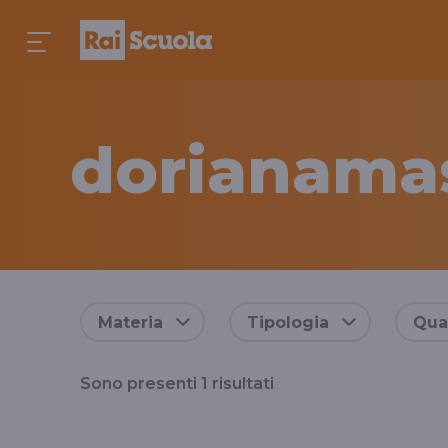
dorianama
Risultati
Materia
Tipologia
Qual
per
Sono presenti
1
risultati
il