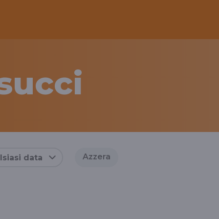
succi
Azzera
siasi data