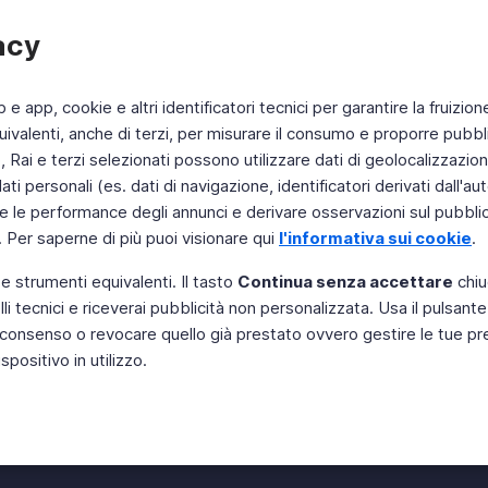
acy
b e app, cookie e altri identificatori tecnici per garantire la fruizion
ivalenti, anche di terzi, per misurare il consumo e proporre pubbli
Rai e terzi selezionati possono utilizzare dati di geolocalizzazione,
 personali (es. dati di navigazione, identificatori derivati dall'auten
e le performance degli annunci e derivare osservazioni sul pubblico
. Per saperne di più puoi visionare qui
l'informativa sui cookie
.
 e strumenti equivalenti. Il tasto
Continua senza accettare
chiu
li tecnici e riceverai pubblicità non personalizzata. Usa il pulsant
Instagram
 il consenso o revocare quello già prestato ovvero gestire le tue p
positivo in utilizzo.