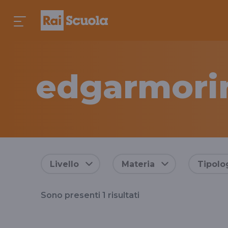
edgarmori
Risultati
Livello
Materia
Tipolo
per
Sono presenti
1
risultati
il