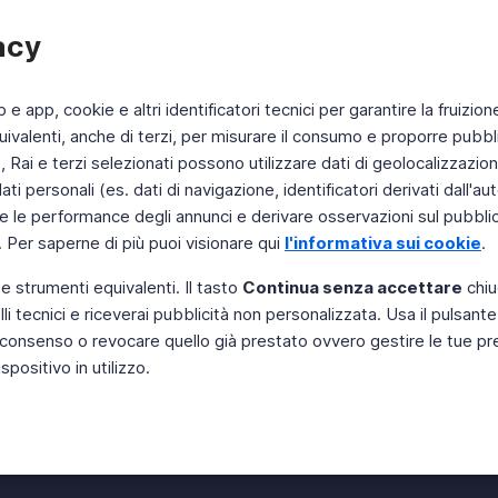
acy
b e app, cookie e altri identificatori tecnici per garantire la fruizion
ivalenti, anche di terzi, per misurare il consumo e proporre pubbli
Rai e terzi selezionati possono utilizzare dati di geolocalizzazione,
 personali (es. dati di navigazione, identificatori derivati dall'auten
e le performance degli annunci e derivare osservazioni sul pubblico
. Per saperne di più puoi visionare qui
l'informativa sui cookie
.
 e strumenti equivalenti. Il tasto
Continua senza accettare
chiu
li tecnici e riceverai pubblicità non personalizzata. Usa il pulsant
Instagram
 il consenso o revocare quello già prestato ovvero gestire le tue p
positivo in utilizzo.