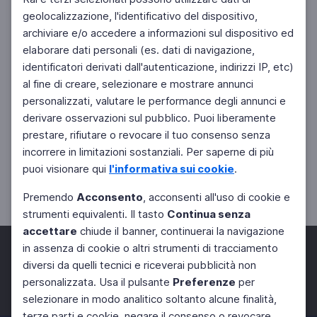
geolocalizzazione, l'identificativo del dispositivo,
archiviare e/o accedere a informazioni sul dispositivo ed
elaborare dati personali (es. dati di navigazione,
identificatori derivati dall'autenticazione, indirizzi IP, etc)
al fine di creare, selezionare e mostrare annunci
personalizzati, valutare le performance degli annunci e
derivare osservazioni sul pubblico. Puoi liberamente
prestare, rifiutare o revocare il tuo consenso senza
incorrere in limitazioni sostanziali. Per saperne di più
puoi visionare qui
l'informativa sui cookie
.
Premendo
Acconsento
, acconsenti all'uso di cookie e
strumenti equivalenti. Il tasto
Continua senza
accettare
chiude il banner, continuerai la navigazione
in assenza di cookie o altri strumenti di tracciamento
diversi da quelli tecnici e riceverai pubblicità non
personalizzata. Usa il pulsante
Preferenze
per
Facebook
Twitter
Instagram
selezionare in modo analitico soltanto alcune finalità,
terze parti e cookie, negare il consenso o revocare