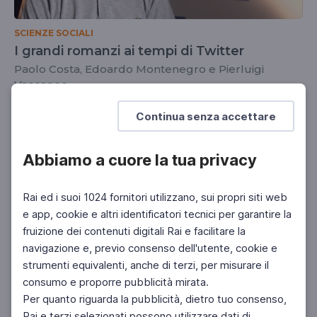
SCIENZE SOCIALI
I grandi romanzi ai tempi di Twitter
Paolo Costa, Edoardo Montenegro e Pierluigi
Vaccaneo
UNIVERSITÀ
DOCENTI
SCUOLA SECONDARIA 2°
Continua senza accettare
Abbiamo a cuore la tua privacy
Rai ed i suoi 1024 fornitori utilizzano, sui propri siti web
e app, cookie e altri identificatori tecnici per garantire la
fruizione dei contenuti digitali Rai e facilitare la
navigazione e, previo consenso dell'utente, cookie e
strumenti equivalenti, anche di terzi, per misurare il
consumo e proporre pubblicità mirata.
Per quanto riguarda la pubblicità, dietro tuo consenso,
Rai e terzi selezionati possono utilizzare dati di