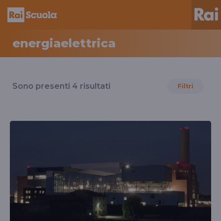
energiaelettrica
Risultati
per
Sono presenti
4
risultati
Filtri
il
tag
energiaelettrica