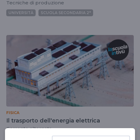
Tecniche di produzione
UNIVERSITÀ
SCUOLA SECONDARIA 2°
FISICA
Il trasporto dell'energia elettrica
Corrente alternata
SCUOLA SECONDARIA 2°