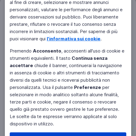
al fine di creare, selezionare e mostrare annunci
personalizzati, valutare le performance degli annunci e
Filtri
Azzera
derivare osservazioni sul pubblico. Puoi liberamente
prestare, rifiutare o revocare il tuo consenso senza
incorrere in limitazioni sostanziali. Per saperne di più
puoi visionare qui
l'informativa sui cookie
.
Premendo
Acconsento
, acconsenti all'uso di cookie e
strumenti equivalenti. Il tasto
Continua senza
accettare
chiude il banner, continuerai la navigazione
in assenza di cookie o altri strumenti di tracciamento
diversi da quelli tecnici e riceverai pubblicità non
personalizzata. Usa il pulsante
Preferenze
per
Facebook
Twitter
Instagram
selezionare in modo analitico soltanto alcune finalità,
terze parti e cookie, negare il consenso o revocare
quello già prestato ovvero gestire le tue preferenze.
Le scelte da te espresse verranno applicate al solo
dispositivo in utilizzo.