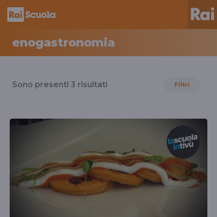
enogastronomia
Risultati
per
Sono presenti
3
risultati
Filtri
il
tag
enogastronomia