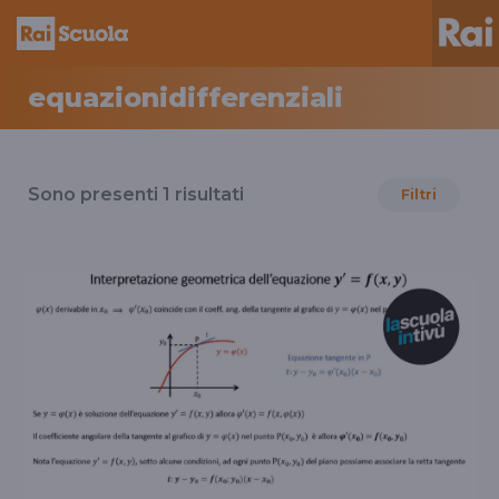
equazionidifferenziali
Risultati
per
Sono presenti
1
risultati
Filtri
il
tag
equazionidifferenziali