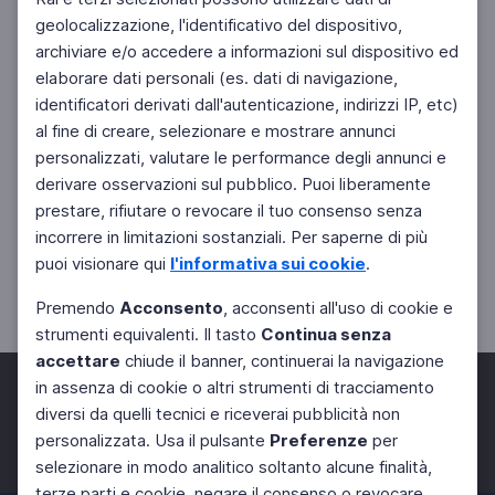
geolocalizzazione, l'identificativo del dispositivo,
archiviare e/o accedere a informazioni sul dispositivo ed
elaborare dati personali (es. dati di navigazione,
identificatori derivati dall'autenticazione, indirizzi IP, etc)
al fine di creare, selezionare e mostrare annunci
personalizzati, valutare le performance degli annunci e
derivare osservazioni sul pubblico. Puoi liberamente
prestare, rifiutare o revocare il tuo consenso senza
incorrere in limitazioni sostanziali. Per saperne di più
puoi visionare qui
l'informativa sui cookie
.
Premendo
Acconsento
, acconsenti all'uso di cookie e
strumenti equivalenti. Il tasto
Continua senza
accettare
chiude il banner, continuerai la navigazione
in assenza di cookie o altri strumenti di tracciamento
diversi da quelli tecnici e riceverai pubblicità non
personalizzata. Usa il pulsante
Preferenze
per
Facebook
Twitter
Instagram
selezionare in modo analitico soltanto alcune finalità,
terze parti e cookie, negare il consenso o revocare