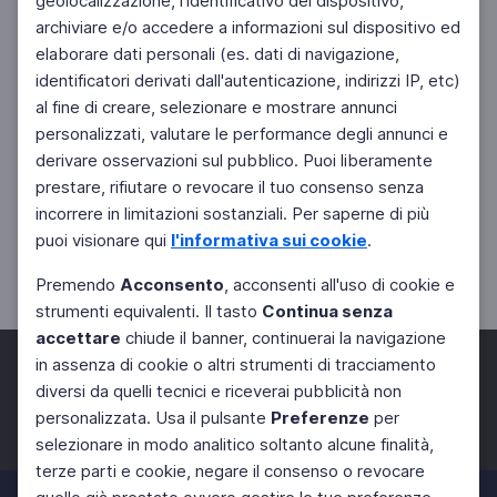
geolocalizzazione, l'identificativo del dispositivo,
archiviare e/o accedere a informazioni sul dispositivo ed
elaborare dati personali (es. dati di navigazione,
identificatori derivati dall'autenticazione, indirizzi IP, etc)
al fine di creare, selezionare e mostrare annunci
personalizzati, valutare le performance degli annunci e
derivare osservazioni sul pubblico. Puoi liberamente
prestare, rifiutare o revocare il tuo consenso senza
incorrere in limitazioni sostanziali. Per saperne di più
puoi visionare qui
l'informativa sui cookie
.
Premendo
Acconsento
, acconsenti all'uso di cookie e
strumenti equivalenti. Il tasto
Continua senza
accettare
chiude il banner, continuerai la navigazione
in assenza di cookie o altri strumenti di tracciamento
diversi da quelli tecnici e riceverai pubblicità non
personalizzata. Usa il pulsante
Preferenze
per
Facebook
Twitter
Instagram
selezionare in modo analitico soltanto alcune finalità,
terze parti e cookie, negare il consenso o revocare