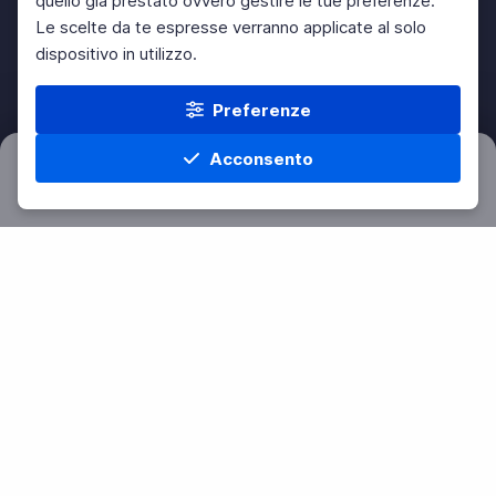
quello già prestato ovvero gestire le tue preferenze.
Le scelte da te espresse verranno applicate al solo
dispositivo in utilizzo.
Preferenze
Acconsento
Filtri
Azzera
Home
Materie
Cerca
Menu