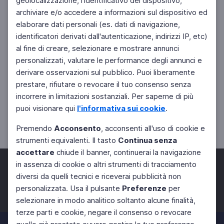
geolocalizzazione, l'identificativo del dispositivo,
archiviare e/o accedere a informazioni sul dispositivo ed
elaborare dati personali (es. dati di navigazione,
identificatori derivati dall'autenticazione, indirizzi IP, etc)
al fine di creare, selezionare e mostrare annunci
personalizzati, valutare le performance degli annunci e
derivare osservazioni sul pubblico. Puoi liberamente
prestare, rifiutare o revocare il tuo consenso senza
incorrere in limitazioni sostanziali. Per saperne di più
puoi visionare qui
l'informativa sui cookie
.
Premendo
Acconsento
, acconsenti all'uso di cookie e
strumenti equivalenti. Il tasto
Continua senza
accettare
chiude il banner, continuerai la navigazione
in assenza di cookie o altri strumenti di tracciamento
diversi da quelli tecnici e riceverai pubblicità non
personalizzata. Usa il pulsante
Preferenze
per
Facebook
Twitter
Instagram
selezionare in modo analitico soltanto alcune finalità,
terze parti e cookie, negare il consenso o revocare