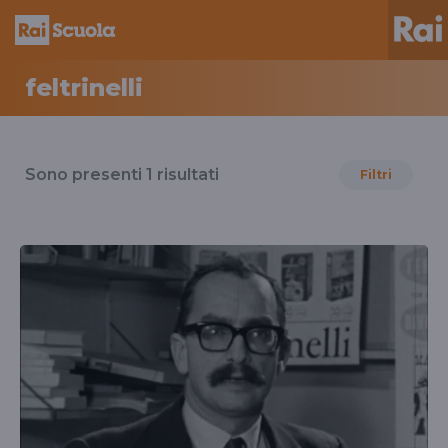
feltrinelli
Risultati
per
Sono presenti
1
risultati
Filtri
il
tag
feltrinelli