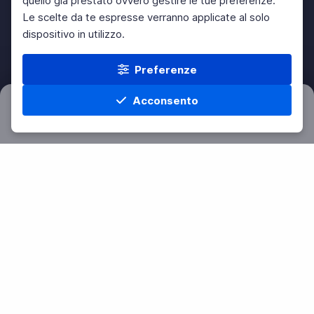
quello già prestato ovvero gestire le tue preferenze.
Le scelte da te espresse verranno applicate al solo
dispositivo in utilizzo.
Preferenze
Acconsento
Filtri
Azzera
Home
Materie
Cerca
Menu