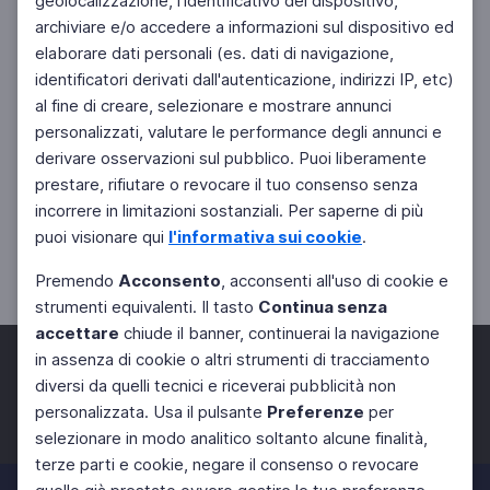
geolocalizzazione, l'identificativo del dispositivo,
archiviare e/o accedere a informazioni sul dispositivo ed
elaborare dati personali (es. dati di navigazione,
identificatori derivati dall'autenticazione, indirizzi IP, etc)
al fine di creare, selezionare e mostrare annunci
personalizzati, valutare le performance degli annunci e
derivare osservazioni sul pubblico. Puoi liberamente
prestare, rifiutare o revocare il tuo consenso senza
incorrere in limitazioni sostanziali. Per saperne di più
puoi visionare qui
l'informativa sui cookie
.
Premendo
Acconsento
, acconsenti all'uso di cookie e
strumenti equivalenti. Il tasto
Continua senza
accettare
chiude il banner, continuerai la navigazione
in assenza di cookie o altri strumenti di tracciamento
diversi da quelli tecnici e riceverai pubblicità non
personalizzata. Usa il pulsante
Preferenze
per
Facebook
Twitter
Instagram
selezionare in modo analitico soltanto alcune finalità,
terze parti e cookie, negare il consenso o revocare