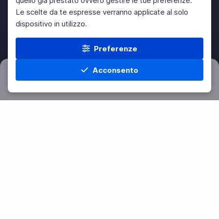
quello già prestato ovvero gestire le tue preferenze.
Le scelte da te espresse verranno applicate al solo
dispositivo in utilizzo.
Preferenze
Acconsento
Filtri
Azzera
Home
Materie
Cerca
Menu