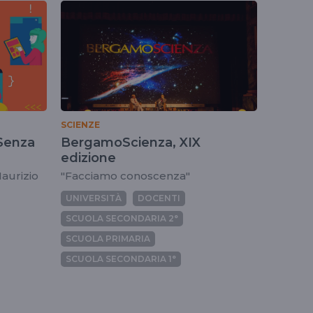
SCIENZE
 Senza
BergamoScienza, XIX
edizione
Maurizio
"Facciamo conoscenza"
UNIVERSITÀ
DOCENTI
SCUOLA SECONDARIA 2°
SCUOLA PRIMARIA
SCUOLA SECONDARIA 1°