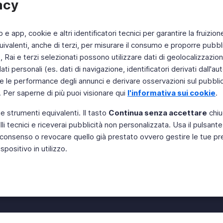
acy
b e app, cookie e altri identificatori tecnici per garantire la fruizion
ivalenti, anche di terzi, per misurare il consumo e proporre pubbli
Rai e terzi selezionati possono utilizzare dati di geolocalizzazione,
 personali (es. dati di navigazione, identificatori derivati dall'auten
e le performance degli annunci e derivare osservazioni sul pubblico
. Per saperne di più puoi visionare qui
l'informativa sui cookie
.
 e strumenti equivalenti. Il tasto
Continua senza accettare
chiu
li tecnici e riceverai pubblicità non personalizzata. Usa il pulsant
Instagram
 il consenso o revocare quello già prestato ovvero gestire le tue p
positivo in utilizzo.