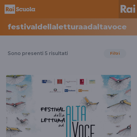
festivaldellaletturaadaltavoce
Risultati
per
Sono presenti
5
risultati
Filtri
il
tag
festivaldellaletturaadaltavoce