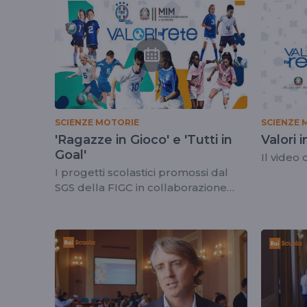
tag
figc
SCIENZE MOTORIE
SCIENZE 
'Ragazze in Gioco' e 'Tutti in
Valori i
Goal'
Il video
I progetti scolastici promossi dal
SGS della FIGC in collaborazione
con il Ministero dell'Istruzione e del
Merito