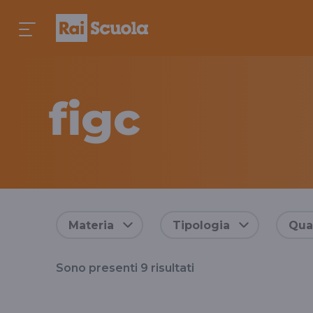
figc
Risultati
Materia
Tipologia
Qual
per
Sono presenti
9
risultati
il