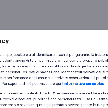
acy
b e app, cookie e altri identificatori tecnici per garantire la fruizion
ivalenti, anche di terzi, per misurare il consumo e proporre pubbli
Rai e terzi selezionati possono utilizzare dati di geolocalizzazione,
 personali (es. dati di navigazione, identificatori derivati dall'auten
e le performance degli annunci e derivare osservazioni sul pubblico
. Per saperne di più puoi visionare qui
l'informativa sui cookie
.
 e strumenti equivalenti. Il tasto
Continua senza accettare
chiu
li tecnici e riceverai pubblicità non personalizzata. Usa il pulsant
Instagram
 il consenso o revocare quello già prestato ovvero gestire le tue p