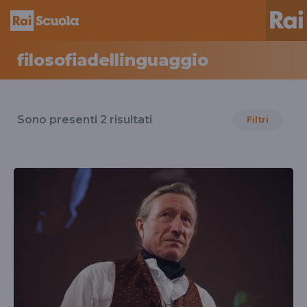
filosofiadellinguaggio
Risultati
per
Sono presenti
2
risultati
Filtri
il
tag
filosofiadellinguaggio