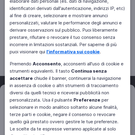
elaborare dati personali (es. dati di navigazione,
identificatori derivati dall'autenticazione, indirizzi IP, etc)
al fine di creare, selezionare e mostrare annunci
personalizzati, valutare le performance degli annunci e
derivare osservazioni sul pubblico. Puoi liberamente
prestare, rifiutare o revocare il tuo consenso senza
incorrere in limitazioni sostanziali. Per saperne di più
puoi visionare qui
l'informativa sui cookie
.
Premendo
Acconsento
, acconsenti all'uso di cookie e
strumenti equivalenti. Il tasto
Continua senza
accettare
chiude il banner, continuerai la navigazione
in assenza di cookie o altri strumenti di tracciamento
diversi da quelli tecnici e riceverai pubblicità non
Filtri
Azzera
personalizzata. Usa il pulsante
Preferenze
per
Facebook
Twitter
Instagram
selezionare in modo analitico soltanto alcune finalità,
terze parti e cookie, negare il consenso o revocare
quello già prestato ovvero gestire le tue preferenze.
Le scelte da te espresse verranno applicate al solo