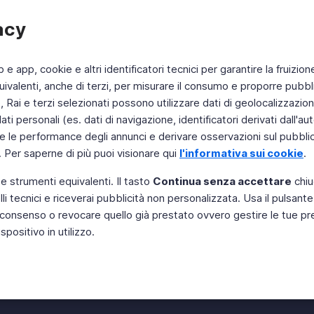
acy
b e app, cookie e altri identificatori tecnici per garantire la fruizion
ivalenti, anche di terzi, per misurare il consumo e proporre pubbli
Rai e terzi selezionati possono utilizzare dati di geolocalizzazione,
 personali (es. dati di navigazione, identificatori derivati dall'auten
e le performance degli annunci e derivare osservazioni sul pubblico
. Per saperne di più puoi visionare qui
l'informativa sui cookie
.
 e strumenti equivalenti. Il tasto
Continua senza accettare
chiu
li tecnici e riceverai pubblicità non personalizzata. Usa il pulsant
Instagram
 il consenso o revocare quello già prestato ovvero gestire le tue p
positivo in utilizzo.