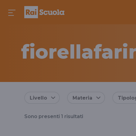
fiorellafari
Risultati
Livello
Materia
Tipolo
per
Sono presenti
1
risultati
il