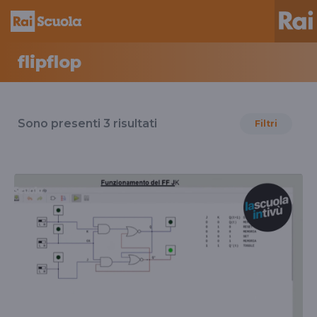
flipflop
Risultati
per
Sono presenti
3
risultati
Filtri
il
tag
flipflop