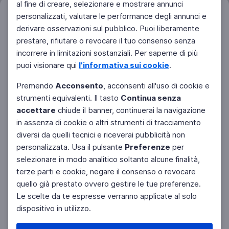
al fine di creare, selezionare e mostrare annunci
personalizzati, valutare le performance degli annunci e
Filtri
Azzera
derivare osservazioni sul pubblico. Puoi liberamente
prestare, rifiutare o revocare il tuo consenso senza
incorrere in limitazioni sostanziali. Per saperne di più
puoi visionare qui
l'informativa sui cookie
.
Premendo
Acconsento
, acconsenti all'uso di cookie e
strumenti equivalenti. Il tasto
Continua senza
accettare
chiude il banner, continuerai la navigazione
in assenza di cookie o altri strumenti di tracciamento
diversi da quelli tecnici e riceverai pubblicità non
personalizzata. Usa il pulsante
Preferenze
per
Facebook
Twitter
Instagram
selezionare in modo analitico soltanto alcune finalità,
terze parti e cookie, negare il consenso o revocare
quello già prestato ovvero gestire le tue preferenze.
Le scelte da te espresse verranno applicate al solo
dispositivo in utilizzo.