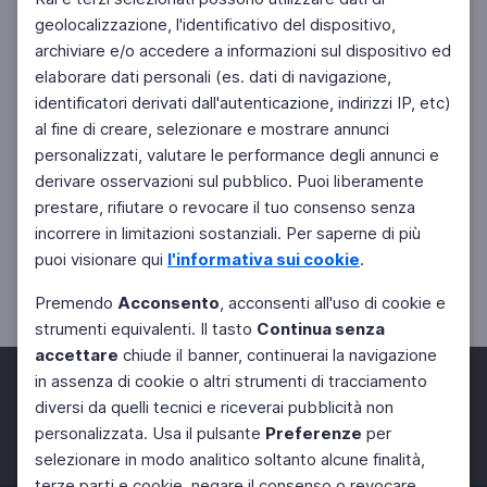
geolocalizzazione, l'identificativo del dispositivo,
archiviare e/o accedere a informazioni sul dispositivo ed
elaborare dati personali (es. dati di navigazione,
identificatori derivati dall'autenticazione, indirizzi IP, etc)
al fine di creare, selezionare e mostrare annunci
personalizzati, valutare le performance degli annunci e
derivare osservazioni sul pubblico. Puoi liberamente
prestare, rifiutare o revocare il tuo consenso senza
incorrere in limitazioni sostanziali. Per saperne di più
puoi visionare qui
l'informativa sui cookie
.
Premendo
Acconsento
, acconsenti all'uso di cookie e
strumenti equivalenti. Il tasto
Continua senza
accettare
chiude il banner, continuerai la navigazione
in assenza di cookie o altri strumenti di tracciamento
diversi da quelli tecnici e riceverai pubblicità non
personalizzata. Usa il pulsante
Preferenze
per
Facebook
Twitter
Instagram
selezionare in modo analitico soltanto alcune finalità,
terze parti e cookie, negare il consenso o revocare