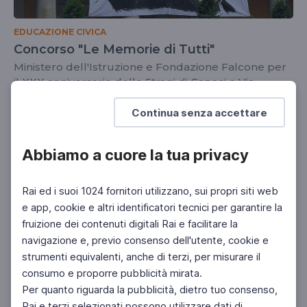
EDUCAZIONE CIVICA
Concorso "Le Memorie di Tutti"
Ministero dell'Istruzione e Fondazione Falcone per
il XXX anniversario delle Stragi di Capaci e Via
D'Amelio
SCUOLA SECONDARIA 2°
Continua senza accettare
Abbiamo a cuore la tua privacy
Rai ed i suoi 1024 fornitori utilizzano, sui propri siti web
e app, cookie e altri identificatori tecnici per garantire la
fruizione dei contenuti digitali Rai e facilitare la
navigazione e, previo consenso dell'utente, cookie e
strumenti equivalenti, anche di terzi, per misurare il
consumo e proporre pubblicità mirata.
Per quanto riguarda la pubblicità, dietro tuo consenso,
Rai e terzi selezionati possono utilizzare dati di