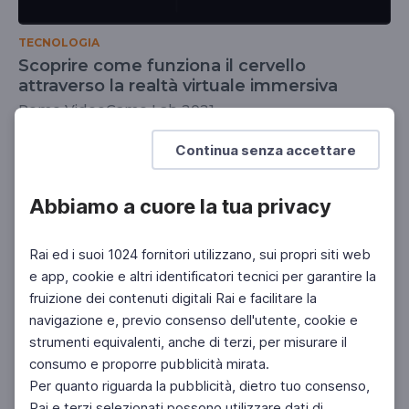
TECNOLOGIA
Scoprire come funziona il cervello
attraverso la realtà virtuale immersiva
Rome VideoGame Lab 2021
SCUOLA SECONDARIA 2°
SCUOLA SECONDARIA 1°
Continua senza accettare
Abbiamo a cuore la tua privacy
Rai ed i suoi 1024 fornitori utilizzano, sui propri siti web
e app, cookie e altri identificatori tecnici per garantire la
fruizione dei contenuti digitali Rai e facilitare la
navigazione e, previo consenso dell'utente, cookie e
strumenti equivalenti, anche di terzi, per misurare il
consumo e proporre pubblicità mirata.
Per quanto riguarda la pubblicità, dietro tuo consenso,
Rai e terzi selezionati possono utilizzare dati di