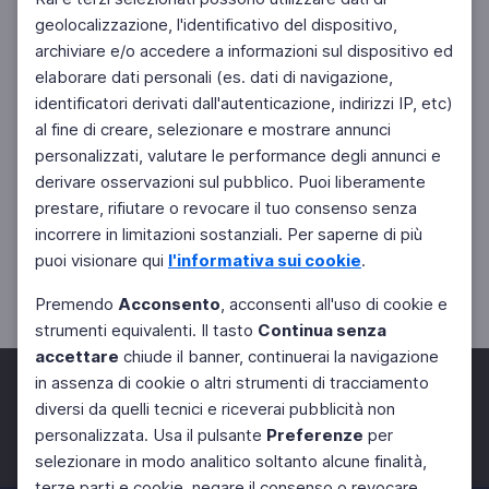
geolocalizzazione, l'identificativo del dispositivo,
archiviare e/o accedere a informazioni sul dispositivo ed
elaborare dati personali (es. dati di navigazione,
identificatori derivati dall'autenticazione, indirizzi IP, etc)
al fine di creare, selezionare e mostrare annunci
personalizzati, valutare le performance degli annunci e
derivare osservazioni sul pubblico. Puoi liberamente
prestare, rifiutare o revocare il tuo consenso senza
incorrere in limitazioni sostanziali. Per saperne di più
puoi visionare qui
l'informativa sui cookie
.
Premendo
Acconsento
, acconsenti all'uso di cookie e
strumenti equivalenti. Il tasto
Continua senza
accettare
chiude il banner, continuerai la navigazione
in assenza di cookie o altri strumenti di tracciamento
diversi da quelli tecnici e riceverai pubblicità non
personalizzata. Usa il pulsante
Preferenze
per
Facebook
Twitter
Instagram
selezionare in modo analitico soltanto alcune finalità,
terze parti e cookie, negare il consenso o revocare