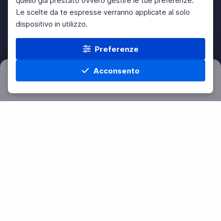
quello già prestato ovvero gestire le tue preferenze.
Le scelte da te espresse verranno applicate al solo
dispositivo in utilizzo.
Preferenze
Acconsento
Filtri
Azzera
Home
Materie
Cerca
Menu